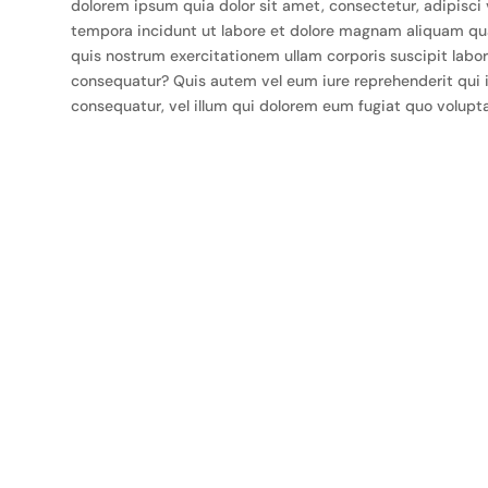
dolorem ipsum quia dolor sit amet, consectetur, adipisci
tempora incidunt ut labore et dolore magnam aliquam qu
quis nostrum exercitationem ullam corporis suscipit labo
consequatur? Quis autem vel eum iure reprehenderit qui i
consequatur, vel illum qui dolorem eum fugiat quo voluptas
ipiscing elit, sed do eiusmod tempor incididunt ut labore et
boris nisi ut aliquip ex.