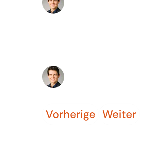
★★★★☆
Nick D.
♥ Love the Support
Lorem ipsum dolor sit amet, consectetur ad
veniam, quis nostrud exercitation ullamco la
★★★★★
Mark M.
Vorherige
Weiter