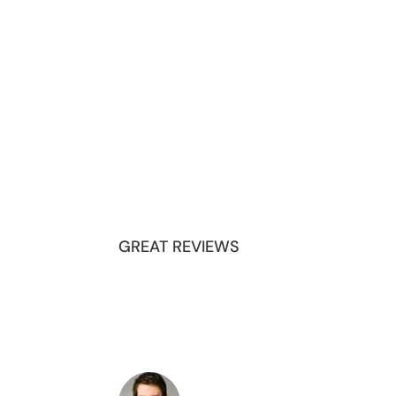
GREAT REVIEWS
Amazing Products
Lorem ipsum dolor sit amet, consectetur ad
veniam, quis nostrud exercitation ullamco la