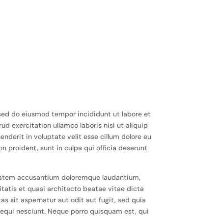
 sed do eiusmod tempor incididunt ut labore et
d exercitation ullamco laboris nisi ut aliquip
nderit in voluptate velit esse cillum dolore eu
on proident, sunt in culpa qui officia deserunt
uptatem accusantium doloremque laudantium,
tatis et quasi architecto beatae vitae dicta
 sit aspernatur aut odit aut fugit, sed quia
equi nesciunt. Neque porro quisquam est, qui