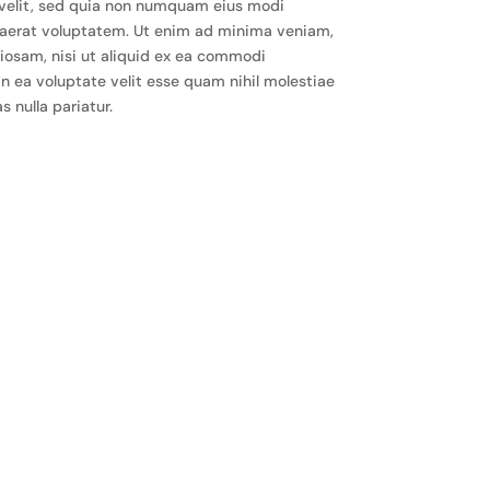
 velit, sed quia non numquam eius modi
aerat voluptatem. Ut enim ad minima veniam,
riosam, nisi ut aliquid ex ea commodi
n ea voluptate velit esse quam nihil molestiae
 nulla pariatur.
 dolore magna aliqua. Ut enim ad minim