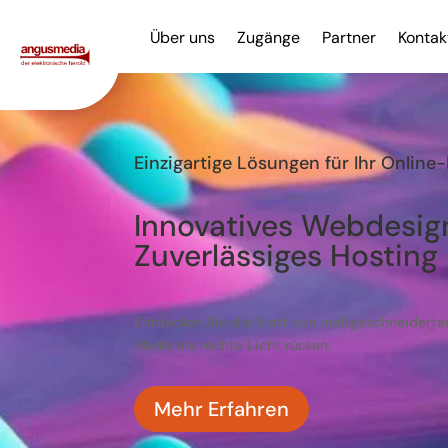
Über uns
Zugänge
Partner
Kontak
Einzigartige Lösungen für Ihr Online-
Innovatives Webdesig
Zuverlässiges Hosting
Entdecken Sie die Kraft von maßgeschneiderte
Marke ins rechte Licht rücken.
Mehr Erfahren