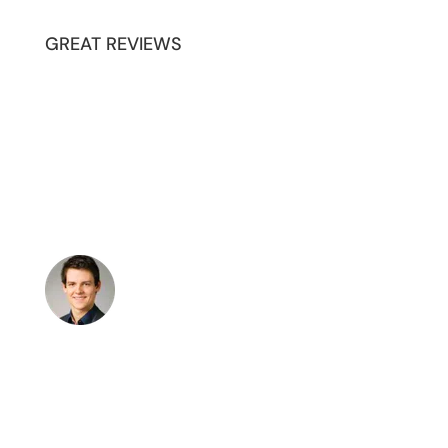
GREAT REVIEWS
Amazing Products
Lorem ipsum dolor sit amet, consectetur
adipiscing elit, sed do eiusmod tempor
incididunt ut labore et dolore magna aliqua. Ut
enim ad minim veniam, quis nostrud exercitation
ullamco laboris nisi ut aliquip ex.
★★★★☆
Nick D.
♥ Love the Support
Lorem ipsum dolor sit amet, consectetur